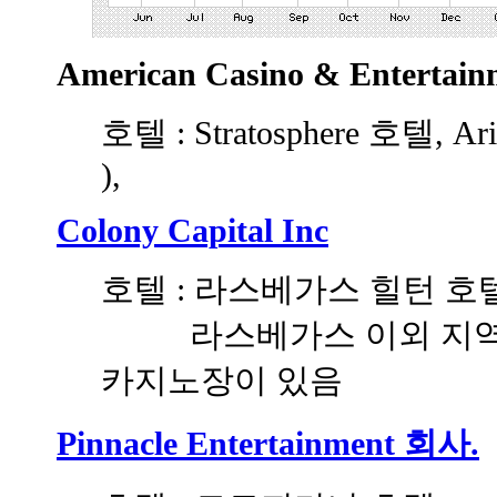
American Casino & Entertainm
호텔 : Stratosphere 호텔, Ar
),
Colony Capital Inc
호텔 : 라스베가스 힐턴 호
라스베가스 이외 지역에
카지노장이 있음
Pinnacle Entertainment 회사.