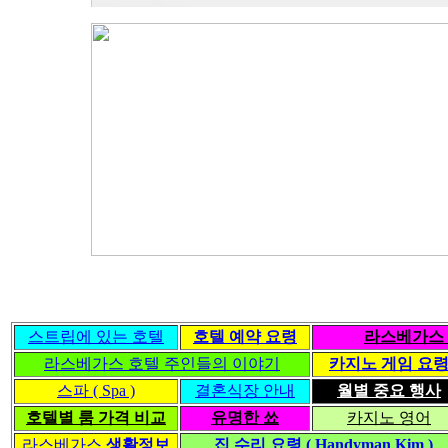
스트립에 있는 호텔
호텔 예약 요령
라스베가스 
라스베가스 호텔 주인들의 이야기
카지노 게임 요
스파 ( Spa )
결혼식장 안내
월별 중요 행사
호텔별 룸 가격 비교
유명한 쑈
카지노 영어
라스베가스
생활정보
집 수리 요령 ( Handyman Kim )