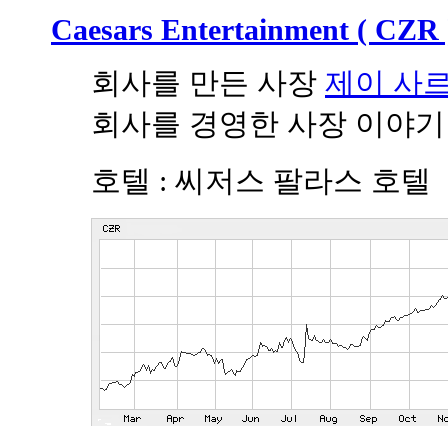
Caesars Entertainment ( CZR 
회사를 만든 사장
제이 사르노 
회사를 경영한 사장 이야기
호텔 : 씨저스 팔라스 호텔