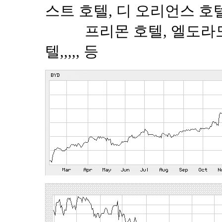
스트 호텔, 디 오리언스 호
프리몬 호텔, 엘도라도 호텔, 
텔,,,,, 등