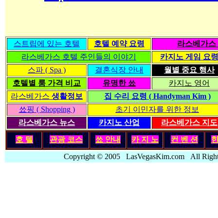
스트립에 있는 호텔
호텔 예약 요령
라스베가스 
라스베가스 호텔 주인들의 이야기
카지노 게임 요
스파 ( Spa )
결혼식장 안내
월별 중요 행사
호텔별 룸 가격 비교
유명한 쑈
카지노 영어
라스베가스
생활정보
집 수리 요령 ( Handyman Kim )
쑈핑 ( Shopping )
초기 이민자를 위한 정보
라스베가스 뉴스
카지노 산업
라스베가스 지도
호 텔
관광 코스
쑈 안내
카 지 노
컨 벤 션
Copyright © 2005 LasVegasKim.com All Rig