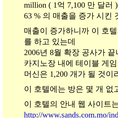
million ( 1억 7,100 만 
63 % 의 매출을 증가 시킨 
매출이 증가하니까 이 호
를 하고 있는데
2006년 8월 확장 공사가 끝
카지노장 내에 테이블 게임은
머신은 1,200 개가 될 것이
이 호텔에는 방은 몇 개 없
이 호텔의 안내 웹 사이트
http://www.sands.com.mo/in