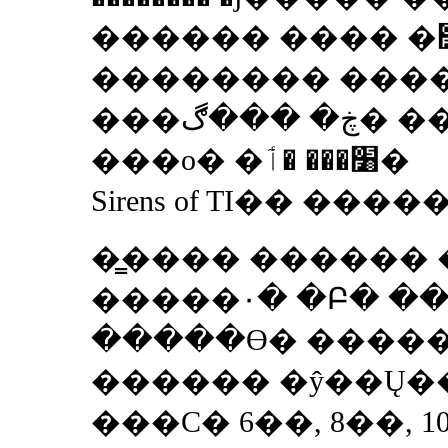
�������� ����
���ڿ� ���ڰ� ����� ������
���ο� �׸��� �ٲ�
Sirens of TI�� ����
�̳���� ������ 
�����۰� �Բ� �
�����ϴ� ����
������ �ŷ��Ų�
���Ϲ� 6��, 8��, 