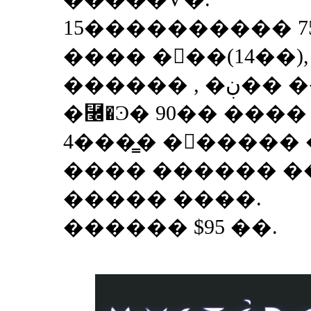
15���������� 7
���� ���(14��)
������ , �
�⿬�Ͽ� 90�� ����
4���̳� �󽺺�����
���� ������ 
����� ���̴�.
������ $95 �̴�.