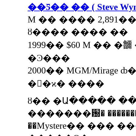
��Ƽ�� �� ( Steve Wyn
M �� ���� 2,891
ȣ���� ���� ��
1999�� $60 M �� �
�Ͽ���
2000�� MGM/Mirage
��ϰ� ����
ȣ�� �Ա����� �
�������԰� �������� 
��Mystere�� ��� 