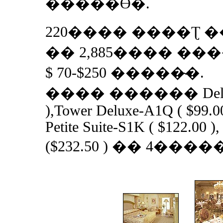
�����ϴ�.
220���� ����Ʈ 
�� 2,885���� ���
$ 70-$250 �����̴�.
���� ������ Deluxe 
),Tower Deluxe-A1Q ( $99.00
Petite Suite-S1K ( $122.00 )
($232.50 ) �� 4����