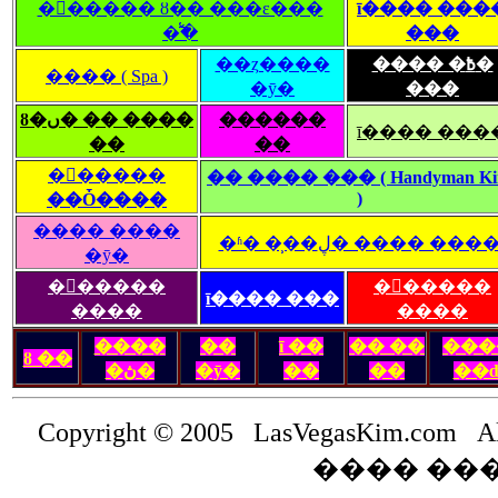
�󽺺����� ȣ�� ���ε���
ī���� ���
�̾߱�
���
��ȥ����
���� �߿�
���� ( Spa )
�ȳ�
���
ȣ�ں� �� ����
������
ī���� ���
��
��
�󽺺�����
�� ���� ��� ( Handyman K
)
��Ȱ����
���� ����
�ʱ� �̹��ڸ� ���� ���
�ȳ�
�󽺺�����
�󽺺�����
ī���� ���
����
����
����
��
ī ��
�� ��
���
ȣ ��
�ڽ�
�ȳ�
��
��
��
Copyright © 2005 LasVegasKim.com A
���� ���