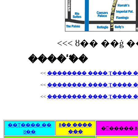
<<< ȣ�� ��ġ �
���� �̾߱�
<<
�������� ���� Ʈ���� ��
<<
�������� ���� Ʈ���� ��
<<
�������� ���� Ʈ���� ��
��Ʈ���� �ִ�
ȣ�� ����
�󽺺����� 
ȣ��
���