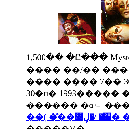
1,500�� �Ը��� Mystè
���� ��/�� ��
���� ���� 7�� 3
30�п� 1993����� ���
������ �α⸦ ���
� /�ڸ޵� ��)
�����Ѵ�.