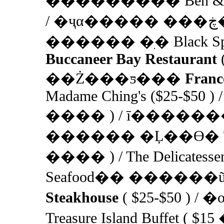
��������� Ben & Jer
/ �ҷα����� ���ڿ� ��ŭ�� Pasta
������ �ִ� Black Spot G
Buccaneer Bay Restaurant
��Ż���ƽ���
Franc
Madame Ching's ($25-$50 ) /
���� ) / ī�����
������ �Ļ��ϴ� Terra
���� ) / The Delicatess
Seafood�� �����
Steakhouse
( $25-$50 ) /
Treasure Island Buffet ( $