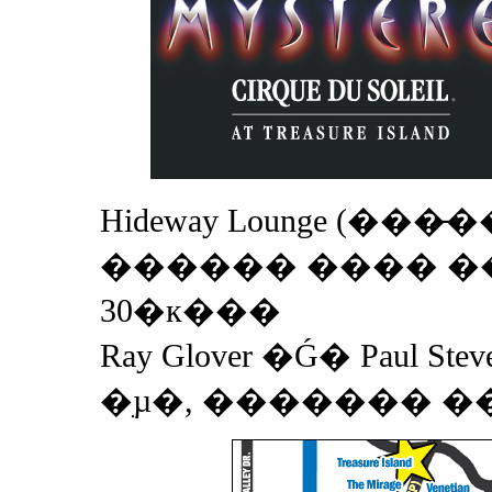
Hideway Lounge (��
������ ���� �
30�к���
Ray Glover �Ǵ� Paul 
�ִµ�, ������� �