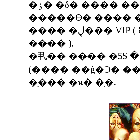
�ٶ� �δ� ���� ��
�����ϴ� ���� �
���� �ڸ��� VIP ( ȣ�� ������
���� ),
�丮�� ���� �ڸ� ( ����� $5
)���� ��ġ�Ͽ� ���� �� �� ��
�ֵ��� �ϰ� �ִ�.