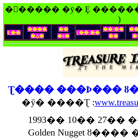
�󽺺����� �ȳ� Ȩ ������
)
����
��
�� ��
�
ȣ ��
ī �� ��
�ڽ�
�ȳ�
��
�
Ʈ���� ���Ϸ��� ȣ��( Tr
�ȳ� ����Ʈ :
www.treasu
1993�� 10�� 27�� ���
Golden Nugget ȣ���