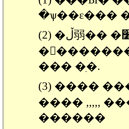
�ѱ��ε��� �
(2) �ڵ弱�� �׸� �������� ,,,,
�󽺺������� ���ڵ
��� �ִ�.
(3) ���� ���ߵǰ� �ִ� ��콺 ��
���� ,,,,, 
������