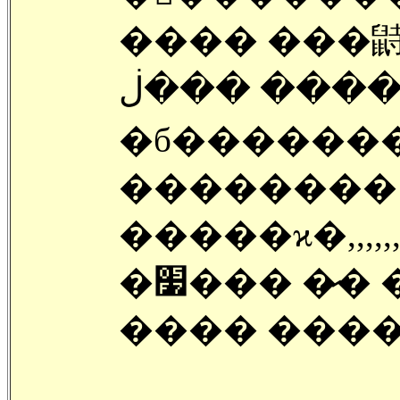
���� ���鼭 �л�
�б�������
 �� �޾� �� �� �־
�����ϰ�,,,,,,,
�׷��� �̷� �б����� ��а� ��
���� ����