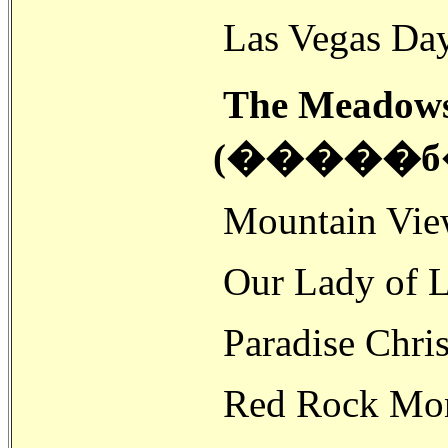
Las Vegas Da
The Meadows
(�����б
Mountain View
Our Lady of L
Paradise Chri
Red Rock Mon