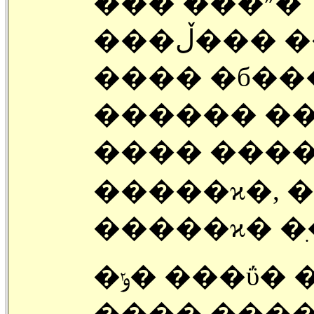
��� ���״�
���ڵ��� ����, ���� ��ΰ�,
���� �б��
������ ��
���� ����
�����ϰ�, 
�����ϰ� �ִ
�ݸ� ���ΰ� �����д�( �� ����
���� ����