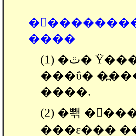
�󽺺�������
����
(1) �ٿ� Ÿ��� �� �α� ����,,,,,
���ΰ� �߽�
����.
(2) �뽺 �󽺺���
���ε��� �