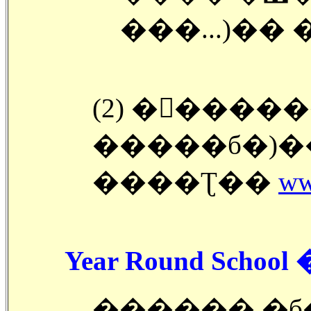
���...)��
(2) �󽺺����
�����б�)��
����Ʈ��
ww
Year Round School 
������ �б��