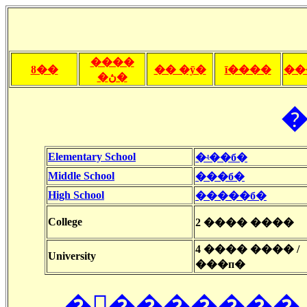
����
ȣ��
�� �ȳ�
ī����
��
�ڽ�
�
Elementary School
�ʵ��б�
Middle School
���б�
High School
�����б�
College
2 ���� ����
4 ���� ���� /
University
���п�
�󽺺������� �