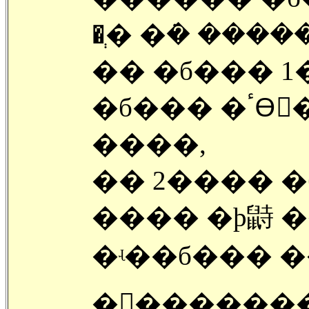
�ְ� �ܿ� �����
�� �б��� 1
�б��� �ٴϴٰ�, 1���� ������
����,
�� 2���� �б� �ٴϰ� ��
���� �ϸ鼭 
�ʵ��б��� �
�󽺺������