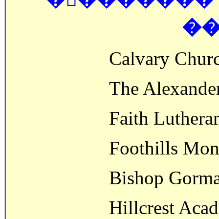
��
Calvary Churc
The Alexande
Faith Lutheran
Foothills Mon
Bishop Gorma
Hillcrest Aca