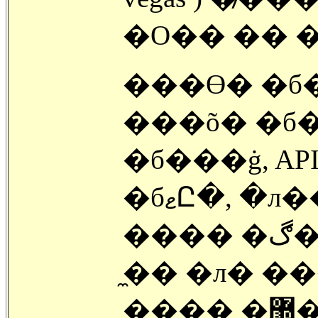
�O�� �� �
���ϴ� �б
���õ� �б
�б���ġ, AP
�бޱԸ�, �л����� �о�, API ���,
���� �ڰ��� ������, ����
�̼� �л� �
���� �޽��� ����, ����