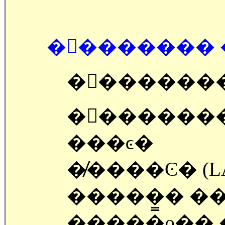
�󽺺�������
�󽺺������
�󽺺������
���ͼ�
�̸����Ͼ� (L
�����̳� �
�����ϱ�� 