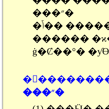
���״�
�ݴ�� ������ �ΰ�, ���װ�
������ �ϰ
ġ�Ȼ��°� �ƴϴ
�󽺺�������
���״�
(1) ���Ӹ� ��