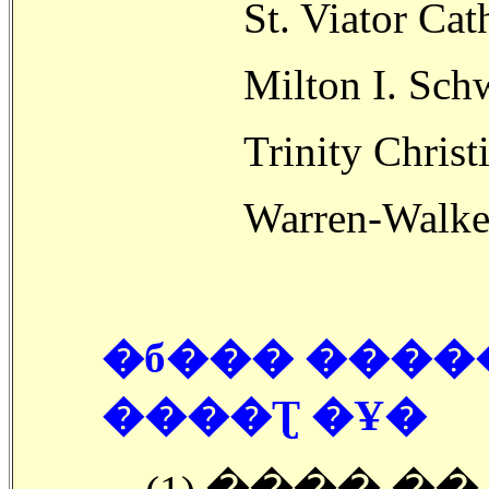
St. Viator Cat
Milton I. Sch
Trinity Christ
Warren-Walke
�б��� �����
����Ʈ �Ұ�