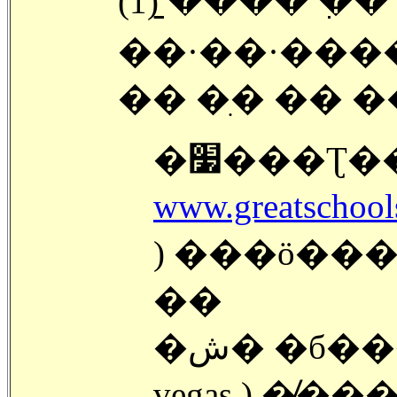
(1) �̱��� �
��·��·���
�׷���Ʈ�
www.greatschool
) ���ö���
��
�ش� �б��� �б��� �Ǵ� �� ( Las
vegas ) �̸��� �Է