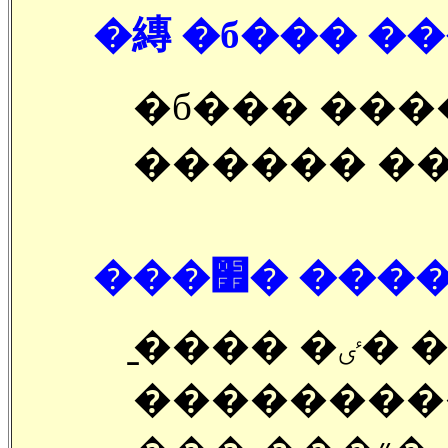
�縳 �б��� ��
�б��� ���
������ ��
���׿� �
�̱��� �ٸ� ���õ��
��������