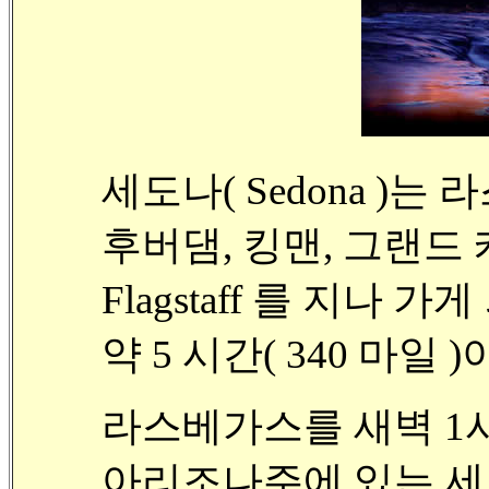
세도나( Sedona )
후버댐, 킹맨, 그랜드 캐
Flagstaff 를 지나 가
약 5 시간( 340 마일
라스베가스를 새벽 1
아리조나주에 있는 세도나