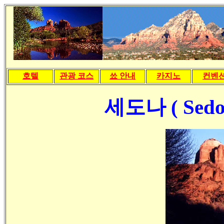
호텔
관광 코스
쑈 안내
카지노
컨벤
세도나 ( Sedon