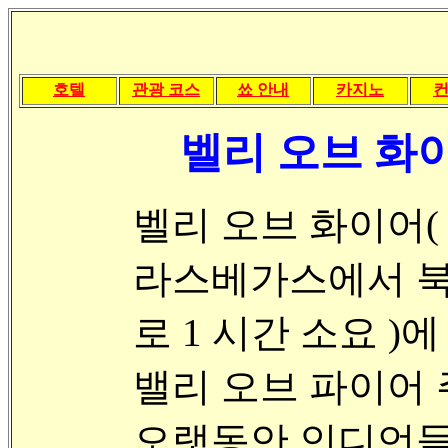
호텔
관광 코스
쑈 안내
카지노
벨리 오브 화이어 (
벨리 오브 화이어( Val
라스베가스에서 북동
로 1 시간 소요 )
밸리 오브 파이어 
오랫동안 인디언들