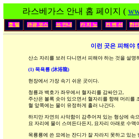
라스베가스 안내 홈 페이지 (
ww
호 텔
관광 코스
쑈 안내
카 지 노
컨 벤 션
한
이런 곳은 피해야 
산소 자리를 보러 다니면서 피해야 하는 것을 설명
(1)
목욕룡 (沐浴龍)
현장에서 가장 속기 쉬운 곳이다.
청룡과 백호가 좌우에서 혈자리를 감싸안고,
주산은 볼록 솟아 있으면서 혈자리를 향해 머리를 
혈 앞쪽에는 물이 유정하게 흘러 나간다.
하지만 자연의 사악함이 감추어져 있는 형상에 속으
묘 자리에 물이 스며든다든지, 묘자리 아래로 수맥이
목룡룡에 쓴 묘에는 잔디가 잘 자라지 못하고 있는 반면