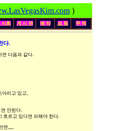
w.LasVegasKim.com
)
인
사회
게 시 판
예 약
쑈 핑
주 역
한다.
하면 다음과 같다.
조아리고 있고,
면 안된다.
 흐르고 있다면 피해야 한다.
,,,,,