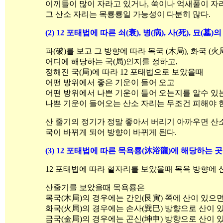
이끼들이 많이 자라고 있거나, 쑥이나 억새풀이 자
그 산소 자리는 목룡룡일 가능성이 다분히 많다.
(2) 12 포태법에 따른 쇠(衰), 병(病), 사(死), 묘(墓
파(破)를 보고 그 방향에 따라 목국 (木局), 화국 (火局
어디에 해당하는 국(局)인지를 정하고,
정해진 국(局)에 따라 12 포태법으로 보았을때
어떤 방위에서 좋은 기운이 들어 오고
어떤 방위에서 나쁜 기운이 들어 오는지를 알수 있
나쁜 기운이 들어오는 산소 자리는 무조건 피해야 
산 줄기의 정기가 정말 좋아서 버리기 아까우면 
국이 바뀌게 되어 방향이 바뀌게 된다.
(3) 12 포태법에 따른 목욕룡
(沐浴龍)
에 해당하는 곳
12 포태법에 따라 혈자리를 보았을때 목욕 방향에 
산줄기를 보았을때 목욕룡은
목국(木局)의 경우에는 간인(艮寅) 쪽에 산이 있으
화국(火局)의 경우에는 손사(巽巳) 방향으로 산이 
금국(金局)의 경우에는 곤신(坤申) 방향으로 산이 