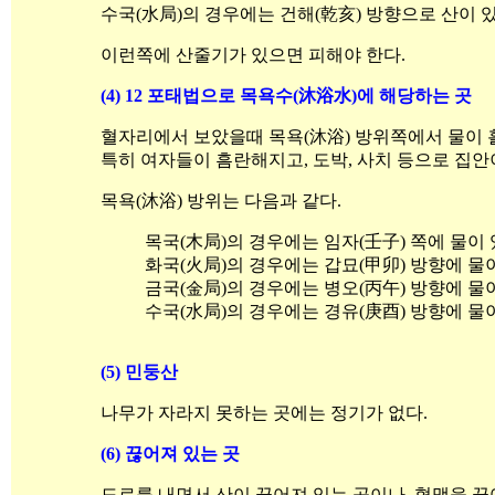
수국(水局)의 경우에는 건해(乾亥) 방향으로 산이 
이런쪽에 산줄기가 있으면 피해야 한다.
(4) 12 포태법으로 목욕수(沐浴水)에 해당하는 곳
혈자리에서 보았을때 목욕(沐浴) 방위쪽에서 물이 
특히 여자들이 흠란해지고, 도박, 사치 등으로 집안
목욕(沐浴) 방위는 다음과 같다.
목국(木局)의 경우에는 임자(壬子) 쪽에 물이
화국(火局)의 경우에는 갑묘(甲卯) 방향에 물
금국(金局)의 경우에는
병오(丙午) 방향에
물이
수국(水局)의 경우에는 경유(庚酉) 방향에 물
(5) 민둥산
나무가 자라지 못하는 곳에는 정기가 없다.
(6) 끊어져 있는 곳
도로를 내면서 산이 끊어져 있는 곳이나, 혈맥을 끊