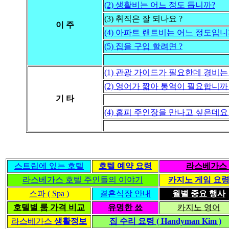
(2) 생활비는 어느 정도 듭니까?
(3) 취직은 잘 되나요 ?
이 주
(4) 아파트 랜트비는 어느 정도입니
(5) 집을 구입 할려면 ?
(1) 관광 가이드가 필요한데 경비는
(2) 영어가 짧아 통역이 필요합니까 
기 타
(4) 홈피 주인장을 만나고 싶은데요 
스트립에 있는 호텔
호텔 예약 요령
라스베가스 
라스베가스 호텔 주인들의 이야기
카지노 게임 요
스파 ( Spa )
결혼식장 안내
월별 중요 행사
호텔별 룸 가격 비교
유명한 쑈
카지노 영어
라스베가스
생활정보
집 수리 요령 ( Handyman Kim )