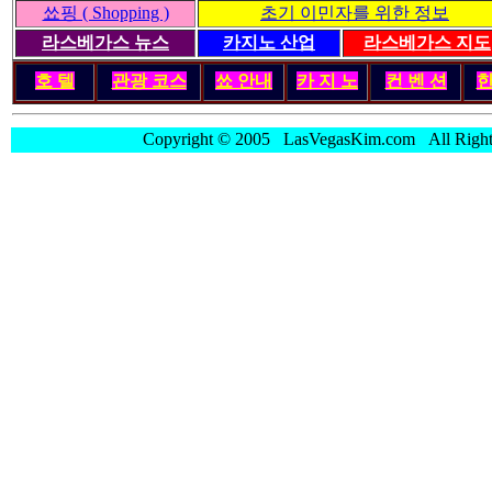
쑈핑 ( Shopping )
초기 이민자를 위한 정보
라스베가스 뉴스
카지노 산업
라스베가스 지도
호 텔
관광 코스
쑈 안내
카 지 노
컨 벤 션
Copyright © 2005 LasVegasKim.com All Rig