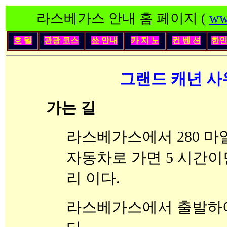
라스베가스 안내 홈 페이지 (
ww
호 텔
관광 코스
쑈 안내
카 지 노
컨 벤 션
한
그랜드 캐년 사
가는 길
라스베가스에서 280 마
자동차로 가면 5 시간이
리 이다.
라스베가스에서 출발하여 